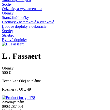
Sochy
Odznaky a vyznamenania
Obrazy
Starožitné hračky
Hodinky - náramkové a vreckové
Ľudové doplnky a dekorácie
Šperky
Striebro
Bytové doplnky
L . Fassaert
Obrazy
500 €
Technika : Olej na plátne
Rozmery : 60 x 49
Zavolajte nám
0903 287 001