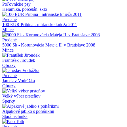
Poľovnícke psy
Keramika, porcelán, sklo
Predané
100 EUR Pribina - nitrianske knieža 2011
Mince
Predané
5000 Sk - Korunovácia Mateja II. v Bratislave 2008
Mince
František Jiroudek
Obrazy
Predané
Jaroslav Vodrážka
Obrazy
Velký výber prsteňov
Šperky
Alpakové jablko s pohárikmi
Stará technika
Predané