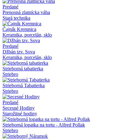
Predané
Prenosná zlatnícka váha
Stará technika
Čajník Kremnica
Keramika, porcelán, sklo
Predané
Džbán tzv. Sova
Keramika, porcelán, sklo
Strieborná tabatierka
Striebro
Strieborná Tabatierka
Striebro
Predané
Secesné Hodiny
Starožitné hodiny
Strieborná lopatka na tortu - Alfred Pollak
Striebro