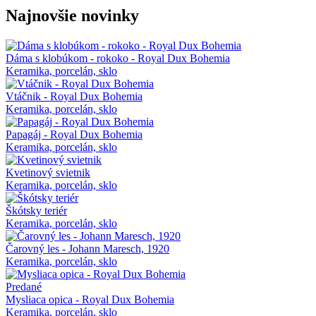
Najnovšie novinky
Dáma s klobúkom - rokoko - Royal Dux Bohemia
Keramika, porcelán, sklo
Vtáčnik - Royal Dux Bohemia
Keramika, porcelán, sklo
Papagáj - Royal Dux Bohemia
Keramika, porcelán, sklo
Kvetinový svietnik
Keramika, porcelán, sklo
Škótsky teriér
Keramika, porcelán, sklo
Čarovný les - Johann Maresch, 1920
Keramika, porcelán, sklo
Predané
Mysliaca opica - Royal Dux Bohemia
Keramika, porcelán, sklo