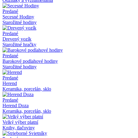
Odznaky a vyznamenania
Predané
Secesné Hodiny
Starožitné hodiny
Predané
Drevený vozík
Starožitné hračky
Predané
Barokové podlahové hodiny
Starožitné hodiny
Predané
Herend
Keramika, porcelán, sklo
Predané
Herend Doza
Keramika, porcelán, sklo
Velký výber platní
Knihy, tlačoviny