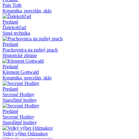
Palo Toth
Keramika, porcelán, sklo
Predané
Ďalekohľad
Stará technika
Predané
Prachovnica na pušný prach
Historické zbrane
Predané
Klement Gottwald
Keramika, porcelán, sklo
Predané
Secesné Hodiny
Starožitné hodiny
Predané
Secesné Hodiny
Starožitné hodiny
Velký výber Odznakov