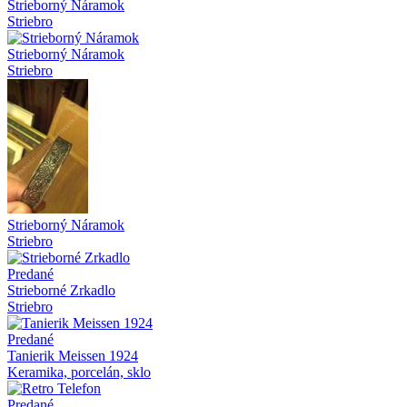
Strieborný Náramok
Striebro
Strieborný Náramok
Striebro
Strieborný Náramok
Striebro
Predané
Strieborné Zrkadlo
Striebro
Predané
Tanierik Meissen 1924
Keramika, porcelán, sklo
Predané