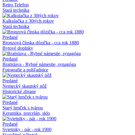
Retro Telefon
Stará technika
Kalkulačka z 30tých rokov
Stará technika
Predané
Bronzová čínska dózička - cca rok 1880
Bytové doplnky
Predané
Bratislava - Rybné námestie, synagóga
Fotografie a pohľadnice
Predané
Nemecký skautský nôž
Historické zbrane
Predané
Starý hrnček s tvárou
Keramika, porcelán, sklo
Predané
Svietniky - pár - rok 1900
Starožitný nábytok