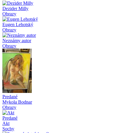
Dezider Milly
Obrazy
Eugen Lehotský
Obrazy
Neznámy autor
Obrazy
Predané
Mykola Bodnar
Obrazy
Predané
Akt
Sochy