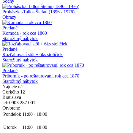
Sochy
Prohászka-Tallos Štefan (1896 - 1976)
Obrazy
Predané
Komoda - rok cca 1860
Starožitný nábytok
Predané
Rozťahovací stôl + 6ks stoličiek
Starožitný nábytok
Predané
Príborník - po reštaurovaní, rok cca 1870
Starožitný nábytok
Nájdete nás
Gorkého 12
Bratislava
tel: 0903 287 001
Otvorené
Pondelok
11:00
-
18:00
Utorok
11:00
-
18:00