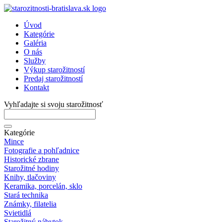
Úvod
Kategórie
Galéria
O nás
Služby
Výkup starožitností
Predaj starožitností
Kontakt
Vyhľadajte si svoju starožitnosť
Kategórie
Mince
Fotografie a pohľadnice
Historické zbrane
Starožitné hodiny
Knihy, tlačoviny
Keramika, porcelán, sklo
Stará technika
Známky, filatelia
Svietidlá
Starožitný nábytok