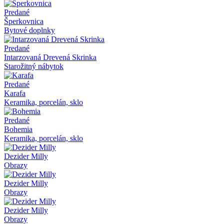
Predané
Šperkovnica
Bytové doplnky
Predané
Intarzovaná Drevená Skrinka
Starožitný nábytok
Predané
Karafa
Keramika, porcelán, sklo
Predané
Bohemia
Keramika, porcelán, sklo
Dezider Milly
Obrazy
Dezider Milly
Obrazy
Dezider Milly
Obrazy