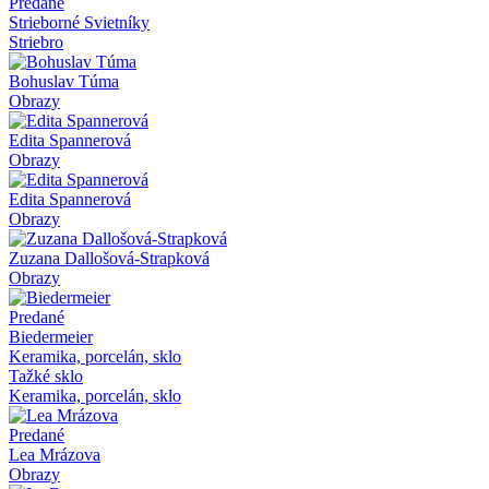
Predané
Strieborné Svietníky
Striebro
Bohuslav Túma
Obrazy
Edita Spannerová
Obrazy
Edita Spannerová
Obrazy
Zuzana Dallošová-Strapková
Obrazy
Predané
Biedermeier
Keramika, porcelán, sklo
Tažké sklo
Keramika, porcelán, sklo
Predané
Lea Mrázova
Obrazy