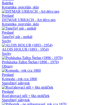
Baletka
Keramika, porcelán, sklo
Predané
DITMAR URBACH - Art déco pes
Keramika, porcelán, sklo
Predané
Tanečný pár - unikát
Sochy
ALOIS HOLUB (1893 - 1954)
Sochy
Prohászka-Tallos Štefan (1896 - 1976)
Obrazy
Predané
Komoda - rok cca 1860
Starožitný nábytok
Predané
Rozťahovací stôl + 6ks stoličiek
Starožitný nábytok