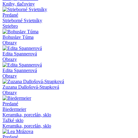
Knihy, tlačoviny
Predané
Strieborné Svietníky
Striebro
Bohuslav Túma
Obrazy
Edita Spannerová
Obrazy
Edita Spannerová
Obrazy
Zuzana Dallošová-Strapková
Obrazy
Predané
Biedermeier
Keramika, porcelán, sklo
Tažké sklo
Keramika, porcelán, sklo
Predané