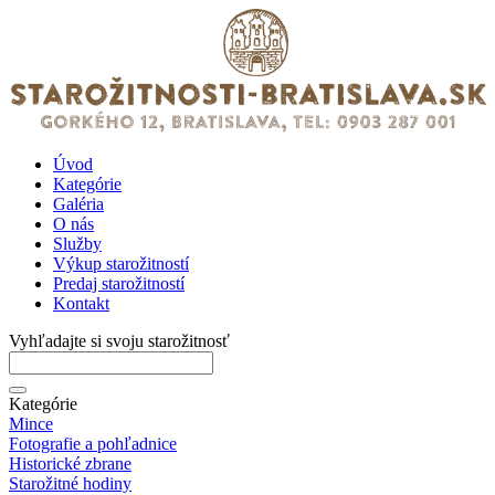
Úvod
Kategórie
Galéria
O nás
Služby
Výkup starožitností
Predaj starožitností
Kontakt
Vyhľadajte si svoju starožitnosť
Kategórie
Mince
Fotografie a pohľadnice
Historické zbrane
Starožitné hodiny