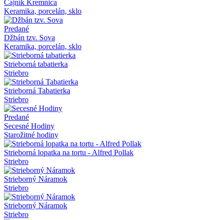
Čajník Kremnica
Keramika, porcelán, sklo
Predané
Džbán tzv. Sova
Keramika, porcelán, sklo
Strieborná tabatierka
Striebro
Strieborná Tabatierka
Striebro
Predané
Secesné Hodiny
Starožitné hodiny
Strieborná lopatka na tortu - Alfred Pollak
Striebro
Strieborný Náramok
Striebro
Strieborný Náramok
Striebro