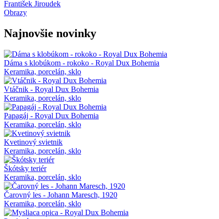
František Jiroudek
Obrazy
Najnovšie novinky
Dáma s klobúkom - rokoko - Royal Dux Bohemia
Keramika, porcelán, sklo
Vtáčnik - Royal Dux Bohemia
Keramika, porcelán, sklo
Papagáj - Royal Dux Bohemia
Keramika, porcelán, sklo
Kvetinový svietnik
Keramika, porcelán, sklo
Škótsky teriér
Keramika, porcelán, sklo
Čarovný les - Johann Maresch, 1920
Keramika, porcelán, sklo