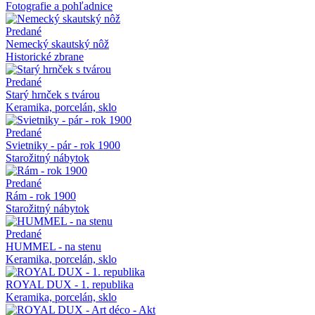
Fotografie a pohľadnice
Predané
Nemecký skautský nôž
Historické zbrane
Predané
Starý hrnček s tvárou
Keramika, porcelán, sklo
Predané
Svietniky - pár - rok 1900
Starožitný nábytok
Predané
Rám - rok 1900
Starožitný nábytok
Predané
HUMMEL - na stenu
Keramika, porcelán, sklo
ROYAL DUX - 1. republika
Keramika, porcelán, sklo