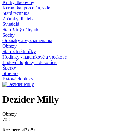
Knihy, tlačoviny
Keramika, porcelán, sklo
Stará technika
Známky, filatelia
Svietidlá
Starožitný nábytok
Sochy
Odznaky a vyznamenania
Obrazy
Starožitné hračky
Hodinky - náramkové a vreckové
Ľudové doplnky a dekorácie
Šperky
Striebro
Bytové doplnky
Dezider Milly
Obrazy
70 €
Rozmery :42x29