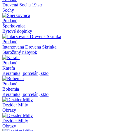
Drevená Socha 19.str
Sochy
Predané
Šperkovnica
Bytové doplnky
Predané
Intarzovaná Drevená Skrinka
Starožitný nábytok
Predané
Karafa
Keramika, porcelán, sklo
Predané
Bohemia
Keramika, porcelán, sklo
Dezider Milly
Obrazy
Dezider Milly
Obrazy