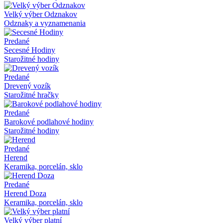
Velký výber Odznakov
Odznaky a vyznamenania
Predané
Secesné Hodiny
Starožitné hodiny
Predané
Drevený vozík
Starožitné hračky
Predané
Barokové podlahové hodiny
Starožitné hodiny
Predané
Herend
Keramika, porcelán, sklo
Predané
Herend Doza
Keramika, porcelán, sklo
Velký výber platní