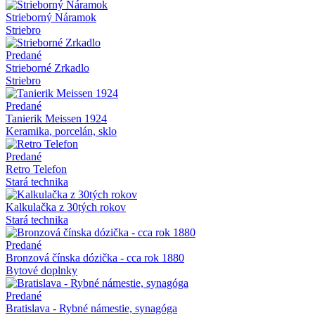
Strieborný Náramok
Striebro
Predané
Strieborné Zrkadlo
Striebro
Predané
Tanierik Meissen 1924
Keramika, porcelán, sklo
Predané
Retro Telefon
Stará technika
Kalkulačka z 30tých rokov
Stará technika
Predané
Bronzová čínska dózička - cca rok 1880
Bytové doplnky
Predané
Bratislava - Rybné námestie, synagóga