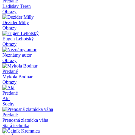
Predané
Ladislav Teren
Obrazy
Dezider Milly
Obrazy
Eugen Lehotský
Obrazy
Neznámy autor
Obrazy
Predané
Mykola Bodnar
Obrazy
Predané
Akt
Sochy
Predané
Prenosná zlatnícka váha
Stará technika