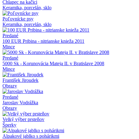
Chlapec na kačici
Keramika, porcelán, sklo
Poľovnícke psy
Keramika, porcelán, sklo
Predané
100 EUR Pribina - nitrianske knieža 2011
Mince
Predané
5000 Sk - Korunovácia Mateja II. v Bratislave 2008
Mince
František Jiroudek
Obrazy
Predané
Jaroslav Vodrážka
Obrazy
Velký výber prsteňov
Šperky
Alpakové jablko s pohárikmi