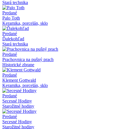
Stará technika
Predané
Palo Toth
Keramika, porcelán, sklo
Predané
Ďalekohľad
Stará technika
Predané
Prachovnica na pušný prach
Historické zbrane
Predané
Klement Gottwald
Keramika, porcelán, sklo
Predané
Secesné Hodiny
Starožitné hodiny
Predané
Secesné Hodiny
Starožitné hodiny