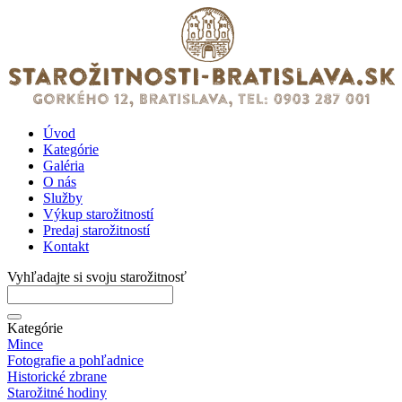
Úvod
Kategórie
Galéria
O nás
Služby
Výkup starožitností
Predaj starožitností
Kontakt
Vyhľadajte si svoju starožitnosť
Kategórie
Mince
Fotografie a pohľadnice
Historické zbrane
Starožitné hodiny