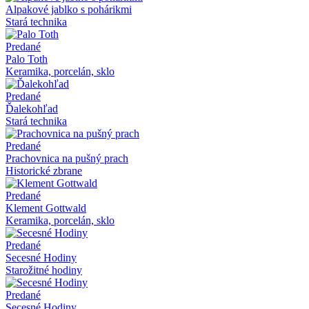
Alpakové jablko s pohárikmi
Stará technika
Predané
Palo Toth
Keramika, porcelán, sklo
Predané
Ďalekohľad
Stará technika
Predané
Prachovnica na pušný prach
Historické zbrane
Predané
Klement Gottwald
Keramika, porcelán, sklo
Predané
Secesné Hodiny
Starožitné hodiny
Predané
Secesné Hodiny