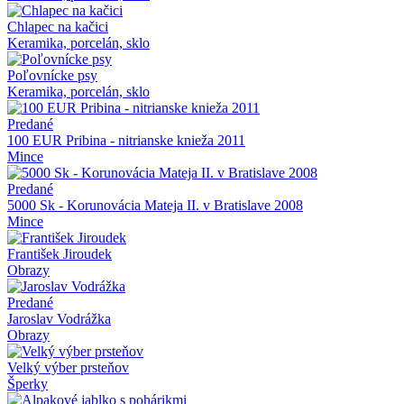
Chlapec na kačici
Keramika, porcelán, sklo
Poľovnícke psy
Keramika, porcelán, sklo
Predané
100 EUR Pribina - nitrianske knieža 2011
Mince
Predané
5000 Sk - Korunovácia Mateja II. v Bratislave 2008
Mince
František Jiroudek
Obrazy
Predané
Jaroslav Vodrážka
Obrazy
Velký výber prsteňov
Šperky