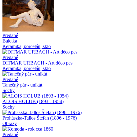
Predané
Baletka
Keramika, porcelán, sklo
Predané
DITMAR URBACH - Art déco pes
Keramika, porcelán, sklo
Predané
Tanečný pár - unikát
Sochy
ALOIS HOLUB (1893 - 1954)
Sochy
Prohászka-Tallos Štefan (1896 - 1976)
Obrazy
Predané