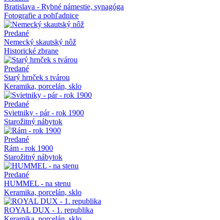
Bratislava - Rybné námestie, synagóga
Fotografie a pohľadnice
Predané
Nemecký skautský nôž
Historické zbrane
Predané
Starý hrnček s tvárou
Keramika, porcelán, sklo
Predané
Svietniky - pár - rok 1900
Starožitný nábytok
Predané
Rám - rok 1900
Starožitný nábytok
Predané
HUMMEL - na stenu
Keramika, porcelán, sklo
ROYAL DUX - 1. republika
Keramika, porcelán, sklo