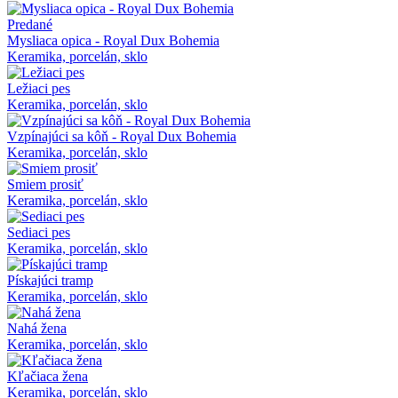
Predané
Mysliaca opica - Royal Dux Bohemia
Keramika, porcelán, sklo
Ležiaci pes
Keramika, porcelán, sklo
Vzpínajúci sa kôň - Royal Dux Bohemia
Keramika, porcelán, sklo
Smiem prosiť
Keramika, porcelán, sklo
Sediaci pes
Keramika, porcelán, sklo
Pískajúci tramp
Keramika, porcelán, sklo
Nahá žena
Keramika, porcelán, sklo
Kľačiaca žena
Keramika, porcelán, sklo