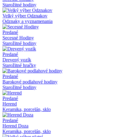
Starožitné hodiny
Velký výber Odznakov
Odznaky a vyznamenania
Predané
Secesné Hodiny
Starožitné hodiny
Predané
Drevený vozík
Starožitné hračky
Predané
Barokové podlahové hodiny
Starožitné hodiny
Predané
Herend
Keramika, porcelán, sklo
Predané
Herend Doza
Keramika, porcelán, sklo