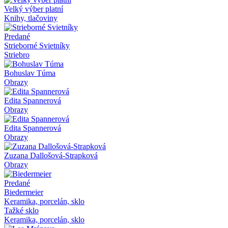
Velký výber platní
Knihy, tlačoviny
Predané
Strieborné Svietníky
Striebro
Bohuslav Túma
Obrazy
Edita Spannerová
Obrazy
Edita Spannerová
Obrazy
Zuzana Dallošová-Strapková
Obrazy
Predané
Biedermeier
Keramika, porcelán, sklo
Tažké sklo
Keramika, porcelán, sklo