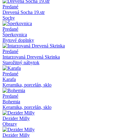
Predané
Drevená Socha 19.str
Sochy
Predané
Šperkovnica
Bytové doplnky
Predané
Intarzovaná Drevená Skrinka
Starožitný nábytok
Predané
Karafa
Keramika, porcelán, sklo
Predané
Bohemia
Keramika, porcelán, sklo
Dezider Milly
Obrazy
Dezider Milly