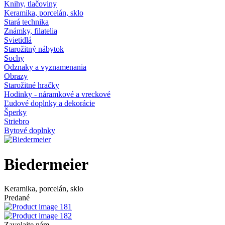
Knihy, tlačoviny
Keramika, porcelán, sklo
Stará technika
Známky, filatelia
Svietidlá
Starožitný nábytok
Sochy
Odznaky a vyznamenania
Obrazy
Starožitné hračky
Hodinky - náramkové a vreckové
Ľudové doplnky a dekorácie
Šperky
Striebro
Bytové doplnky
Biedermeier
Keramika, porcelán, sklo
Predané
Zavolajte nám