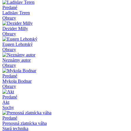
Predané
Ladislav Teren
Obrazy
Dezider Milly
Obrazy
Eugen Lehotský
Obrazy
Neznámy autor
Obrazy
Predané
Mykola Bodnar
Obrazy
Predané
Akt
Sochy
Predané
Prenosná zlatnícka váha
Stará technika