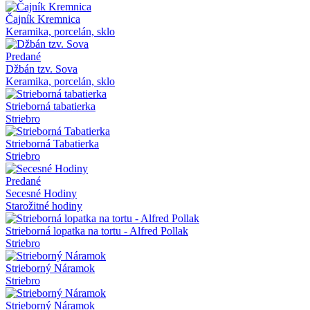
Čajník Kremnica
Keramika, porcelán, sklo
Predané
Džbán tzv. Sova
Keramika, porcelán, sklo
Strieborná tabatierka
Striebro
Strieborná Tabatierka
Striebro
Predané
Secesné Hodiny
Starožitné hodiny
Strieborná lopatka na tortu - Alfred Pollak
Striebro
Strieborný Náramok
Striebro
Strieborný Náramok