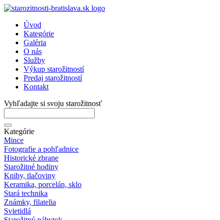
Úvod
Kategórie
Galéria
O nás
Služby
Výkup starožitností
Predaj starožitností
Kontakt
Vyhľadajte si svoju starožitnosť
Kategórie
Mince
Fotografie a pohľadnice
Historické zbrane
Starožitné hodiny
Knihy, tlačoviny
Keramika, porcelán, sklo
Stará technika
Známky, filatelia
Svietidlá
Starožitný nábytok