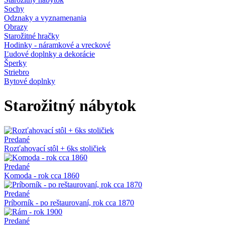
Sochy
Odznaky a vyznamenania
Obrazy
Starožitné hračky
Hodinky - náramkové a vreckové
Ľudové doplnky a dekorácie
Šperky
Striebro
Bytové doplnky
Starožitný nábytok
Predané
Rozťahovací stôl + 6ks stoličiek
Predané
Komoda - rok cca 1860
Predané
Príborník - po reštaurovaní, rok cca 1870
Predané