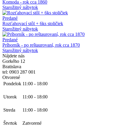
Komoda - rok cca 1860
Starožitný nábytok
Predané
Rozťahovací stôl + 6ks stoličiek
Starožitný nábytok
Predané
Príborník - po reštaurovaní, rok cca 1870
Starožitný nábytok
Nájdete nás
Gorkého 12
Bratislava
tel: 0903 287 001
Otvorené
Pondelok
11:00
-
18:00
Utorok
11:00
-
18:00
Streda
11:00
-
18:00
Štvrtok
Zatvorené