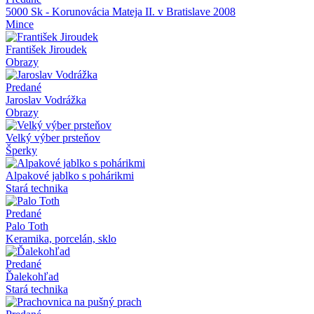
5000 Sk - Korunovácia Mateja II. v Bratislave 2008
Mince
František Jiroudek
Obrazy
Predané
Jaroslav Vodrážka
Obrazy
Velký výber prsteňov
Šperky
Alpakové jablko s pohárikmi
Stará technika
Predané
Palo Toth
Keramika, porcelán, sklo
Predané
Ďalekohľad
Stará technika