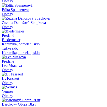
Obrazy
Edita Spannerová
Obrazy
Zuzana Dallošová-Strapková
Obrazy
Predané
Biedermeier
Keramika, porcelán, sklo
Tažké sklo
Keramika, porcelán, sklo
Predané
Lea Mrázova
Obrazy
L . Fassaert
Obrazy
Vermes
Obrazy
Barokový Obraz 18.str