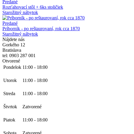
Predané
Rozťahovací stôl + 6ks stoličiek
Starožitný nábytok
Predané
Príborník - po reštaurovaní, rok cca 1870
Starožitný nábytok
Nájdete nás
Gorkého 12
Bratislava
tel: 0903 287 001
Otvorené
Pondelok
11:00
-
18:00
Utorok
11:00
-
18:00
Streda
11:00
-
18:00
Štvrtok
Zatvorené
Piatok
11:00
-
18:00
Sobota
Zatvorené