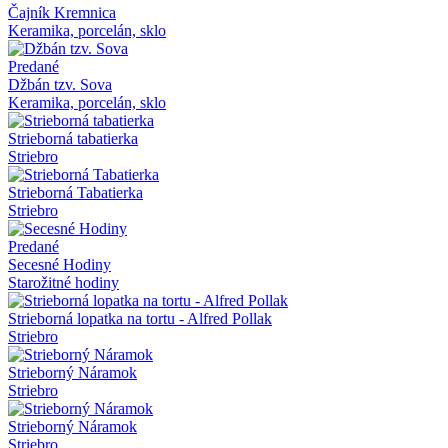
Čajník Kremnica
Keramika, porcelán, sklo
Predané
Džbán tzv. Sova
Keramika, porcelán, sklo
Strieborná tabatierka
Striebro
Strieborná Tabatierka
Striebro
Predané
Secesné Hodiny
Starožitné hodiny
Strieborná lopatka na tortu - Alfred Pollak
Striebro
Strieborný Náramok
Striebro
Strieborný Náramok
Striebro