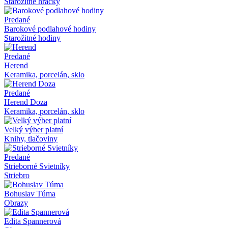
Starožitné hračky
Predané
Barokové podlahové hodiny
Starožitné hodiny
Predané
Herend
Keramika, porcelán, sklo
Predané
Herend Doza
Keramika, porcelán, sklo
Velký výber platní
Knihy, tlačoviny
Predané
Strieborné Svietníky
Striebro
Bohuslav Túma
Obrazy
Edita Spannerová