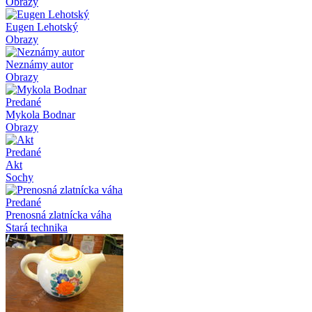
Obrazy
Eugen Lehotský
Obrazy
Neznámy autor
Obrazy
Predané
Mykola Bodnar
Obrazy
Predané
Akt
Sochy
Predané
Prenosná zlatnícka váha
Stará technika