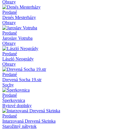
Obrazy
Predané
Denés Mesterházy
Obrazy
Predané
Jaroslav Votruba
Obrazy
Predané
László Neogrády
Obrazy
Predané
Drevená Socha 19.str
Sochy
Predané
Šperkovnica
Bytové doplnky
Predané
Intarzovaná Drevená Skrinka
Starožitný nábytok