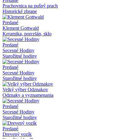
Predané
Prachovnica na pušný prach
Historické zbrane
Predané
Klement Gottwald
Keramika, porcelán, sklo
Predané
Secesné Hodiny
Starožitné hodiny
Predané
Secesné Hodiny
Starožitné hodiny
Velký výber Odznakov
Odznaky a vyznamenania
Predané
Secesné Hodiny
Starožitné hodiny
Predané
Drevený vozík