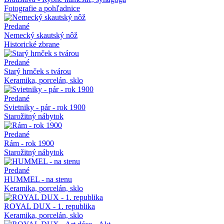
Fotografie a pohľadnice
Predané
Nemecký skautský nôž
Historické zbrane
Predané
Starý hrnček s tvárou
Keramika, porcelán, sklo
Predané
Svietniky - pár - rok 1900
Starožitný nábytok
Predané
Rám - rok 1900
Starožitný nábytok
Predané
HUMMEL - na stenu
Keramika, porcelán, sklo
ROYAL DUX - 1. republika
Keramika, porcelán, sklo