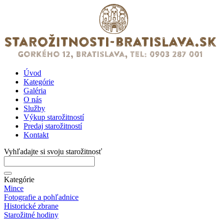
Úvod
Kategórie
Galéria
O nás
Služby
Výkup starožitností
Predaj starožitností
Kontakt
Vyhľadajte si svoju starožitnosť
Kategórie
Mince
Fotografie a pohľadnice
Historické zbrane
Starožitné hodiny