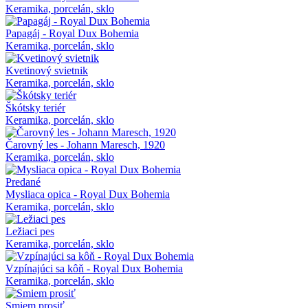
Keramika, porcelán, sklo
Papagáj - Royal Dux Bohemia
Keramika, porcelán, sklo
Kvetinový svietnik
Keramika, porcelán, sklo
Škótsky teriér
Keramika, porcelán, sklo
Čarovný les - Johann Maresch, 1920
Keramika, porcelán, sklo
Predané
Mysliaca opica - Royal Dux Bohemia
Keramika, porcelán, sklo
Ležiaci pes
Keramika, porcelán, sklo
Vzpínajúci sa kôň - Royal Dux Bohemia
Keramika, porcelán, sklo
Smiem prosiť