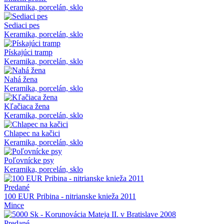
Keramika, porcelán, sklo
Sediaci pes
Keramika, porcelán, sklo
Pískajúci tramp
Keramika, porcelán, sklo
Nahá žena
Keramika, porcelán, sklo
Kľačiaca žena
Keramika, porcelán, sklo
Chlapec na kačici
Keramika, porcelán, sklo
Poľovnícke psy
Keramika, porcelán, sklo
Predané
100 EUR Pribina - nitrianske knieža 2011
Mince
Predané