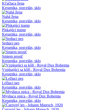
Kľačiaca žena
Keramika, porcelán, sklo
Nahá žena
Keramika, porcelán, sklo
Pískajúci tramp
Keramika, porcelán, sklo
Sediaci pes
Keramika, porcelán, sklo
Smiem prosiť
Keramika, porcelán, sklo
Vzpínajúci sa kôň - Royal Dux Bohemia
Keramika, porcelán, sklo
Ležiaci pes
Keramika, porcelán, sklo
Mysliaca opica - Royal Dux Bohemia
Keramika, porcelán, sklo
Čarovný les - Johann Maresch, 1920