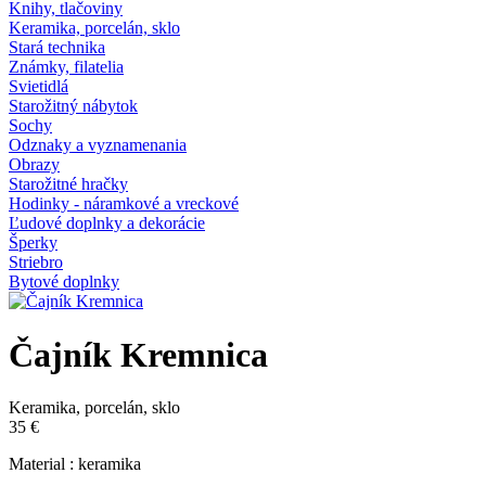
Knihy, tlačoviny
Keramika, porcelán, sklo
Stará technika
Známky, filatelia
Svietidlá
Starožitný nábytok
Sochy
Odznaky a vyznamenania
Obrazy
Starožitné hračky
Hodinky - náramkové a vreckové
Ľudové doplnky a dekorácie
Šperky
Striebro
Bytové doplnky
Čajník Kremnica
Keramika, porcelán, sklo
35 €
Material : keramika