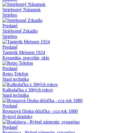
Strieborný Náramok
Striebro
Predané
Strieborné Zrkadlo
Striebro
Predané
Tanierik Meissen 1924
Keramika, porcelán, sklo
Predané
Retro Telefon
Stará technika
Kalkulačka z 30tých rokov
Stará technika
Predané
Bronzová čínska dózička - cca rok 1880
Bytové doplnky
Predané
Bratislava - Rybné námestie, synagóga