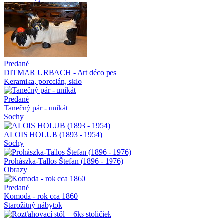
Predané
DITMAR URBACH - Art déco pes
Keramika, porcelán, sklo
Predané
Tanečný pár - unikát
Sochy
ALOIS HOLUB (1893 - 1954)
Sochy
Prohászka-Tallos Štefan (1896 - 1976)
Obrazy
Predané
Komoda - rok cca 1860
Starožitný nábytok